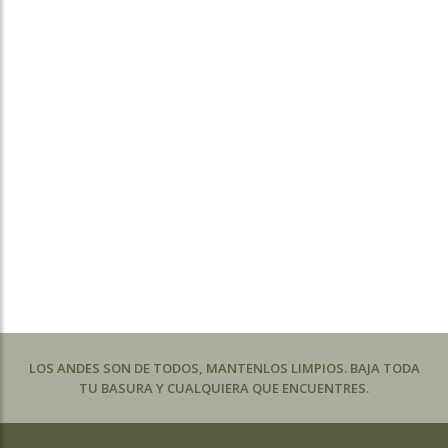
LOS ANDES SON DE TODOS, MANTENLOS LIMPIOS. BAJA TODA
TU BASURA Y CUALQUIERA QUE ENCUENTRES.