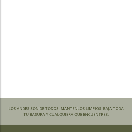
LOS ANDES SON DE TODOS, MANTENLOS LIMPIOS. BAJA TODA
TU BASURA Y CUALQUIERA QUE ENCUENTRES.