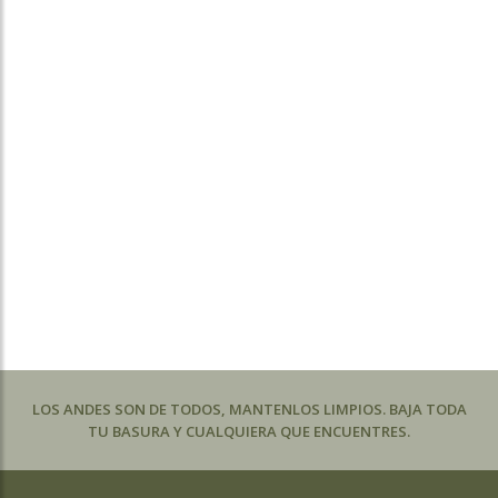
LOS ANDES SON DE TODOS, MANTENLOS LIMPIOS. BAJA TODA
TU BASURA Y CUALQUIERA QUE ENCUENTRES.