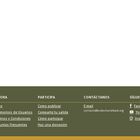
LORA
PARTICIPA
CONTÁCTANOS
SÍGU
as
Como publicar
E-mail
Fac
contacto@andeshandbook.org
imonios de Usuarios
Comparte tu salida
Yo
inos y Condiciones
Cómo participar
In
untas Frecuentes
Haz una donación