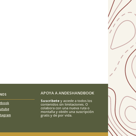
APOYA A ANDESHANDBOOK
ENOS
Suscríbete
y accede a todos los
ebook
contenidos sin limitaciones. O
colabora con una nueva ruta o
utube
montaña y obtén una suscripción
stagram
gratis y de por vida.