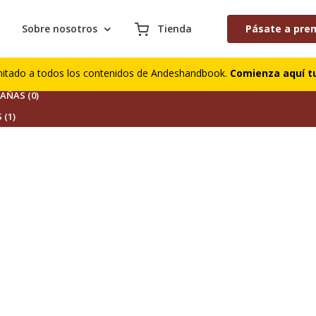
Sobre nosotros
Tienda
Pásate a pre
S (0)
mitado a todos los contenidos de Andeshandbook.
Comienza aquí tu
DORES (0)
ÑAS (0)
 (1)