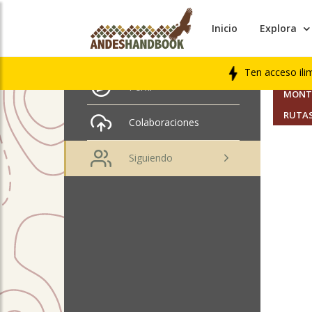
Inicio
Explora
AMIGO
Matias Valenzuela
Ten acceso ili
SEGUI
Perfil
MONTA
RUTAS
Colaboraciones
Siguiendo