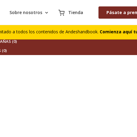
Sobre nosotros
Tienda
Pásate a pre
S (0)
mitado a todos los contenidos de Andeshandbook.
Comienza aquí tu
DORES (0)
ÑAS (0)
 (0)