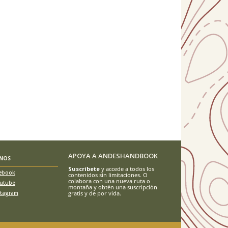
APOYA A ANDESHANDBOOK
ENOS
Suscríbete
y accede a todos los
ebook
contenidos sin limitaciones. O
colabora con una nueva ruta o
utube
montaña y obtén una suscripción
stagram
gratis y de por vida.