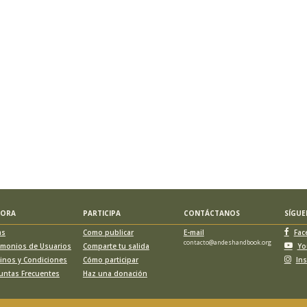
LORA
PARTICIPA
CONTÁCTANOS
SÍGU
as
Como publicar
E-mail
Fac
contacto@andeshandbook.org
imonios de Usuarios
Comparte tu salida
Yo
inos y Condiciones
Cómo participar
In
untas Frecuentes
Haz una donación