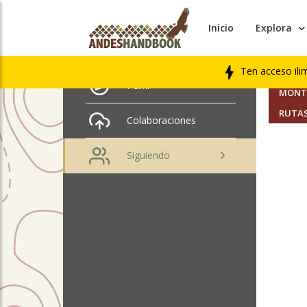
Inicio
Explora
AMIGO
Wilson Bucherenick
Ten acceso ili
SEGUI
Perfil
MONTA
RUTAS
Colaboraciones
Siguiendo