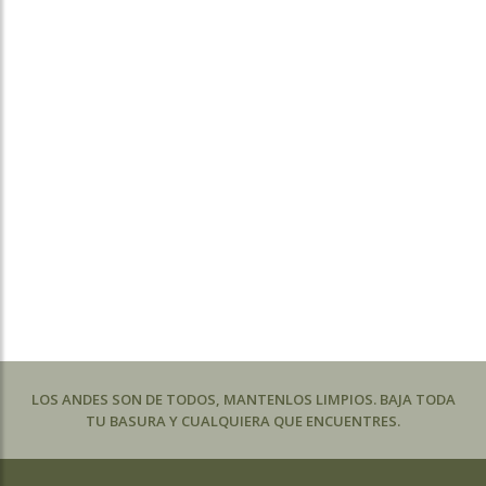
LOS ANDES SON DE TODOS, MANTENLOS LIMPIOS. BAJA TODA
TU BASURA Y CUALQUIERA QUE ENCUENTRES.