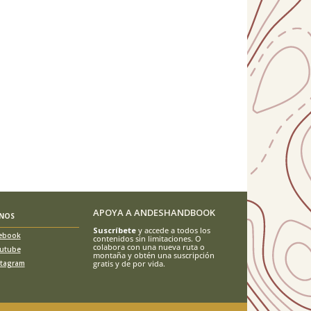
APOYA A ANDESHANDBOOK
ENOS
Suscríbete
y accede a todos los
ebook
contenidos sin limitaciones. O
colabora con una nueva ruta o
utube
montaña y obtén una suscripción
stagram
gratis y de por vida.