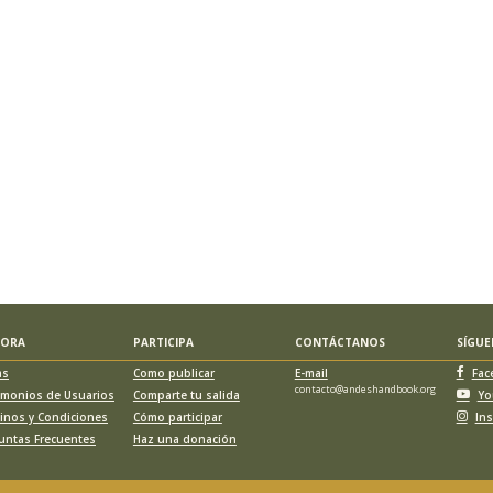
LORA
PARTICIPA
CONTÁCTANOS
SÍGU
as
Como publicar
E-mail
Fac
contacto@andeshandbook.org
imonios de Usuarios
Comparte tu salida
Yo
inos y Condiciones
Cómo participar
In
untas Frecuentes
Haz una donación