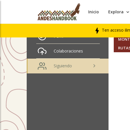
Inicio
Explora
AMIGO
cecilia castillo
Ten acceso ili
SEGUI
Perfil
MONTA
RUTAS
Colaboraciones
Siguiendo