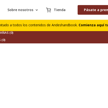
Sobre nosotros
Tienda
Pásate a pre
S (0)
mitado a todos los contenidos de Andeshandbook.
Comienza aquí tu
DORES (0)
ÑAS (0)
 (0)