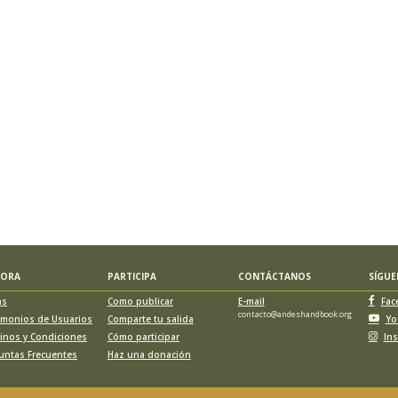
LORA
PARTICIPA
CONTÁCTANOS
SÍGU
as
Como publicar
E-mail
Fac
contacto@andeshandbook.org
imonios de Usuarios
Comparte tu salida
Yo
inos y Condiciones
Cómo participar
In
untas Frecuentes
Haz una donación