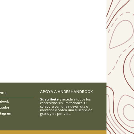
APOYA A ANDESHANDBOOK
ENOS
Suscríbete
y accede a todos los
ebook
contenidos sin limitaciones. O
colabora con una nueva ruta o
utube
montaña y obtén una suscripción
stagram
gratis y de por vida.