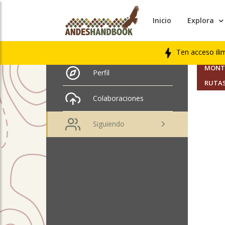
Inicio
Explora
AMIGO
ivan enrique morales
ithurbide
Ten acceso ili
SEGUI
MONTA
Perfil
RUTAS
Colaboraciones
Siguiendo