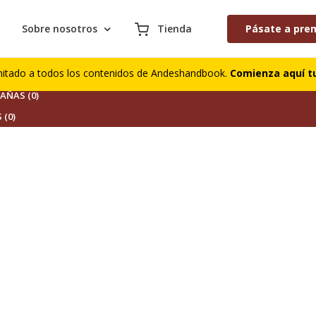
Sobre nosotros
Tienda
Pásate a pre
S (0)
mitado a todos los contenidos de Andeshandbook.
Comienza aquí tu
DORES (0)
ÑAS (0)
 (0)