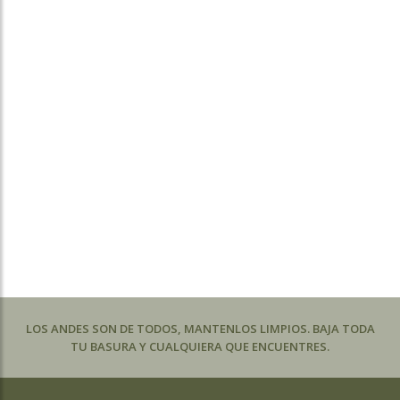
LOS ANDES SON DE TODOS, MANTENLOS LIMPIOS. BAJA TODA
TU BASURA Y CUALQUIERA QUE ENCUENTRES.