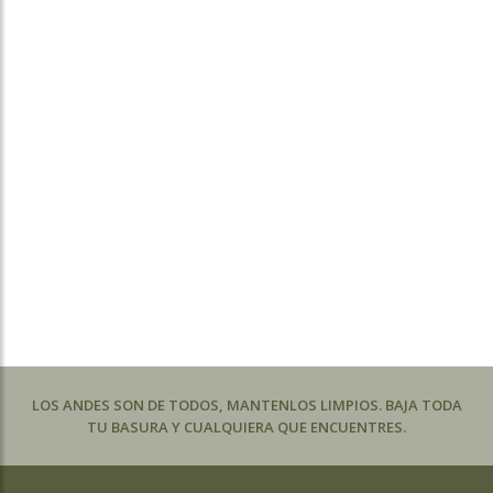
LOS ANDES SON DE TODOS, MANTENLOS LIMPIOS. BAJA TODA
TU BASURA Y CUALQUIERA QUE ENCUENTRES.