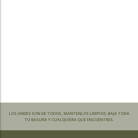
LOS ANDES SON DE TODOS, MANTENLOS LIMPIOS. BAJA TODA
TU BASURA Y CUALQUIERA QUE ENCUENTRES.