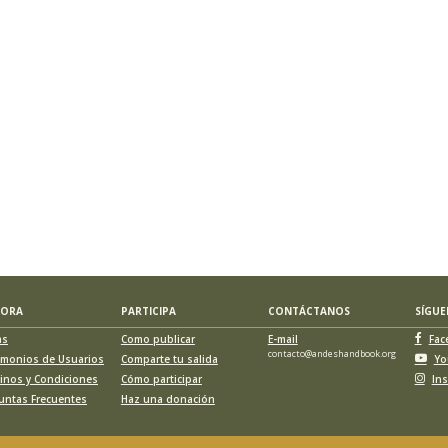
LORA
PARTICIPA
CONTÁCTANOS
SÍGU
as
Como publicar
E-mail
Fac
contacto@andeshandbook.org
imonios de Usuarios
Comparte tu salida
Yo
inos y Condiciones
Cómo participar
In
untas Frecuentes
Haz una donación