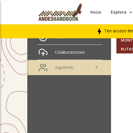
Inicio
Explora
AMIGO
Victoria Rozas
Ten acceso ili
SEGUI
Perfil
MONTA
RUTAS
Colaboraciones
Siguiendo