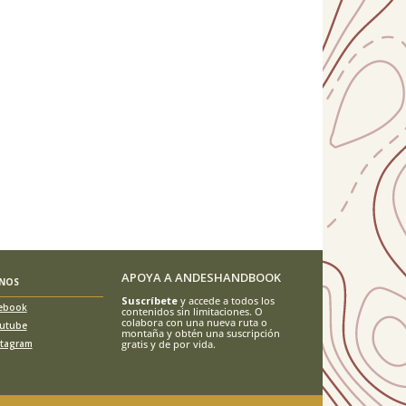
APOYA A ANDESHANDBOOK
ENOS
Suscríbete
y accede a todos los
ebook
contenidos sin limitaciones. O
colabora con una nueva ruta o
utube
montaña y obtén una suscripción
stagram
gratis y de por vida.