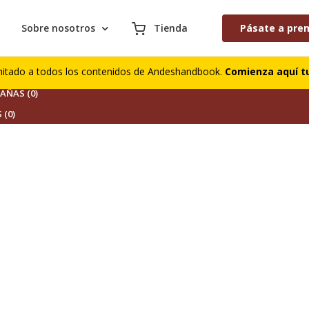
Sobre nosotros
Tienda
Pásate a pre
S (0)
mitado a todos los contenidos de Andeshandbook.
Comienza aquí tu
DORES (0)
ÑAS (0)
 (0)