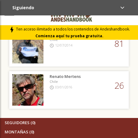
Siguiendo
AMIGOS (2)
Ten acceso ilimitado a todos los contenidos de Andeshandbook.
Adolfo Dell´Orto S.
Comienza aquí tu prueba gratuita.
Chile
81
12/07/2014
Renato Mertens
Chile
26
03/01/2016
SEGUIDORES (0)
MONTAÑAS (0)