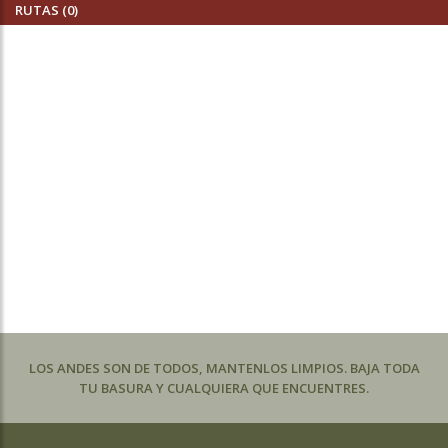
RUTAS (0)
LOS ANDES SON DE TODOS, MANTENLOS LIMPIOS. BAJA TODA
TU BASURA Y CUALQUIERA QUE ENCUENTRES.