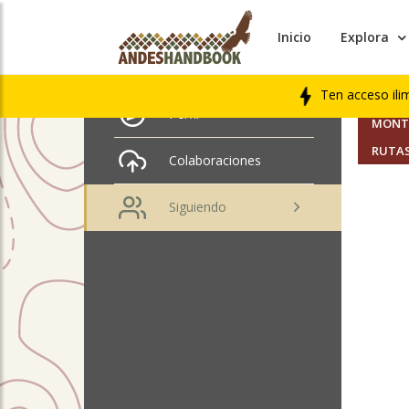
Inicio
Explora
AMIGO
Erwin Hein
Ten acceso ili
SEGUI
Perfil
MONTA
RUTAS
Colaboraciones
Siguiendo