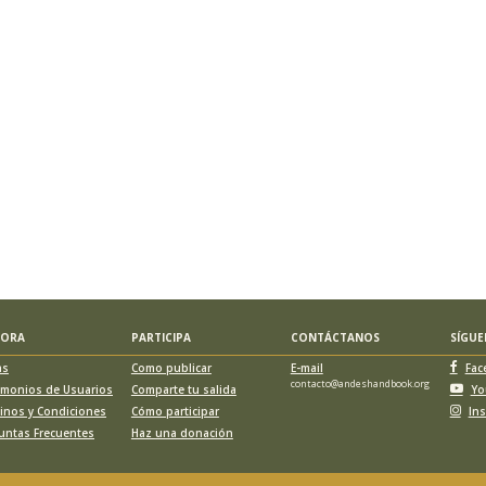
LORA
PARTICIPA
CONTÁCTANOS
SÍGU
as
Como publicar
E-mail
Fac
contacto@andeshandbook.org
imonios de Usuarios
Comparte tu salida
Yo
inos y Condiciones
Cómo participar
In
untas Frecuentes
Haz una donación