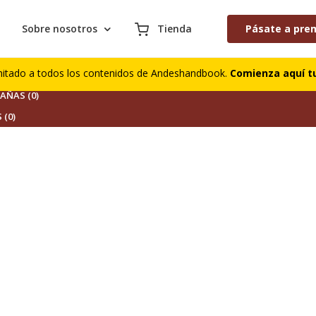
Sobre nosotros
Tienda
Pásate a pre
S (0)
mitado a todos los contenidos de Andeshandbook.
Comienza aquí tu
DORES (1)
ÑAS (0)
 (0)