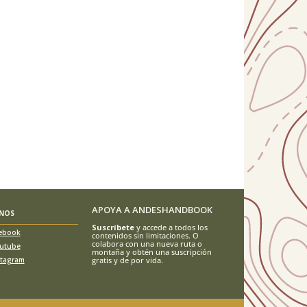
APOYA A ANDESHANDBOOK
ENOS
Suscríbete
y accede a todos los
ebook
contenidos sin limitaciones. O
colabora con una nueva ruta o
utube
montaña y obtén una suscripción
stagram
gratis y de por vida.