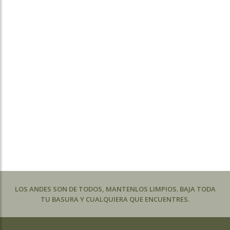
LOS ANDES SON DE TODOS, MANTENLOS LIMPIOS. BAJA TODA
TU BASURA Y CUALQUIERA QUE ENCUENTRES.