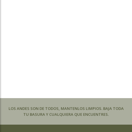
LOS ANDES SON DE TODOS, MANTENLOS LIMPIOS. BAJA TODA
TU BASURA Y CUALQUIERA QUE ENCUENTRES.