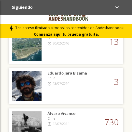
Siguiendo
AMIGOS (3)
Ten acceso ilimitado a todos los contenidos de Andeshandbook.
Vincent Griffon
Comienza aquí tu prueba gratuita.
France
13
20/02/2016
Eduardo Jara Bizama
Chile
3
12/07/2014
Álvaro Vivanco
Chile
730
12/07/2014