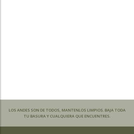
LOS ANDES SON DE TODOS, MANTENLOS LIMPIOS. BAJA TODA
TU BASURA Y CUALQUIERA QUE ENCUENTRES.