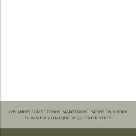
LOS ANDES SON DE TODOS, MANTENLOS LIMPIOS. BAJA TODA
TU BASURA Y CUALQUIERA QUE ENCUENTRES.