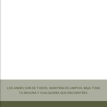
LOS ANDES SON DE TODOS, MANTENLOS LIMPIOS. BAJA TODA
TU BASURA Y CUALQUIERA QUE ENCUENTRES.