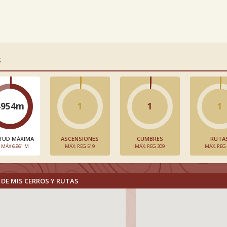
S
4954m
1
1
1
TUD MÁXIMA
ASCENSIONES
CUMBRES
RUTA
. MÁX 6.961 M
MÁX. REG 519
MÁX. REG 309
MÁX. REG
DE MIS CERROS Y RUTAS