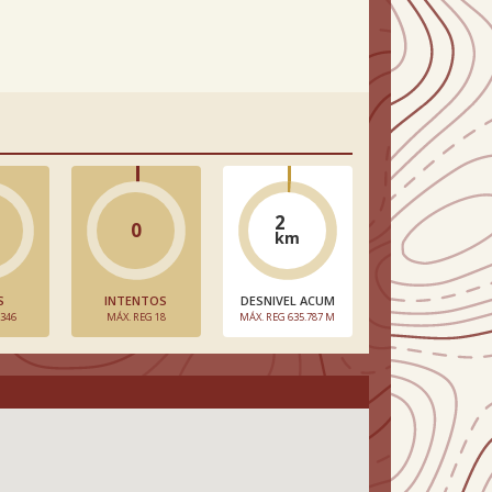
2
0
km
S
INTENTOS
DESNIVEL ACUM
 346
MÁX. REG 18
MÁX. REG 635.787 M