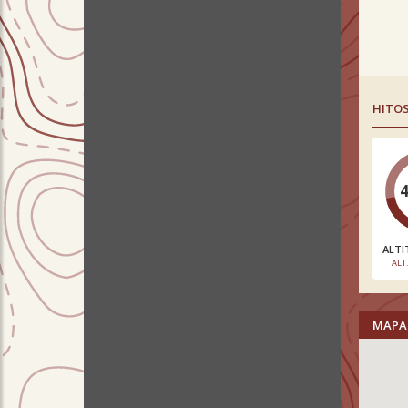
HITO
ALTI
ALT
MAPA 