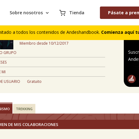
Sobre nosotros
Tienda
Pásate a pre
Mauricio Morales
mitado a todos los contenidos de Andeshandbook.
Comienza aquí tu
,
Miembro desde 10/12/2017
Suscr
 O GRUPO
Ande
ESES
 MI
DE USUARIO
Gratuito
ÑISMO
TREKKING
MEN DE MIS COLABORACIONES