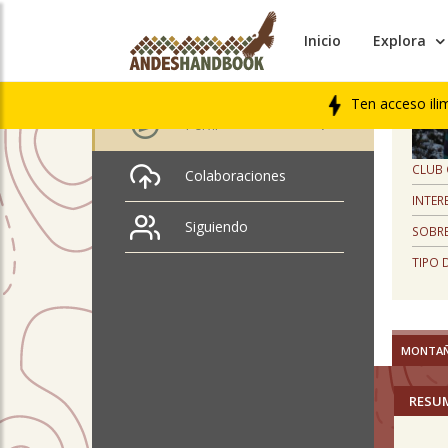
Inicio
Explora
PERFIL
Mauricio Morales
Ten acceso ili
Perfil
CLUB
Colaboraciones
INTER
Siguiendo
SOBRE
TIPO 
MONTA
RESU