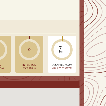
7
0
km
S
INTENTOS
DESNIVEL ACUM
 346
MÁX. REG 18
MÁX. REG 635.787 M