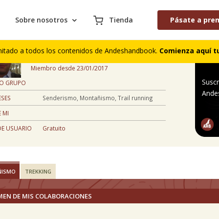
Sobre nosotros
Tienda
Pásate a pre
Jose Maria Cabrera rodillo
mitado a todos los contenidos de Andeshandbook.
Comienza aquí tu
Región Metropolitana, Chile
Miembro desde 23/01/2017
Suscr
 O GRUPO
Ande
ESES
Senderismo, Montañismo, Trail running
 MI
DE USUARIO
Gratuito
ÑISMO
TREKKING
MEN DE MIS COLABORACIONES