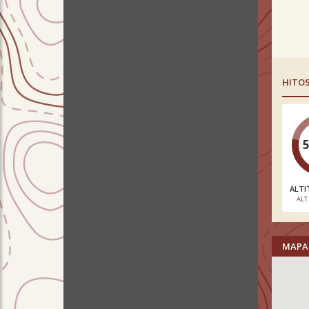
HITO
ALTI
ALT
MAPA 