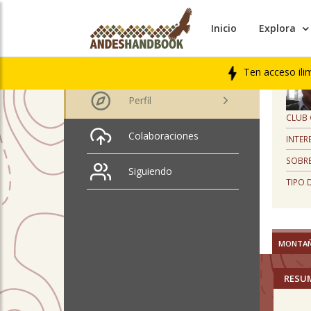
Inicio
Explora
PERFIL
Jose Maria Cabrera
rodillo
Ten acceso ili
Perfil
CLUB
Colaboraciones
INTER
SOBRE
Siguiendo
TIPO 
MONTA
RESU