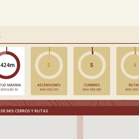
S
5424m
5
5
4
TUD MÁXIMA
ASCENSIONES
CUMBRES
RUTA
. MÁX 6.961 M
MÁX. REG 519
MÁX. REG 309
MÁX. REG
DE MIS CERROS Y RUTAS