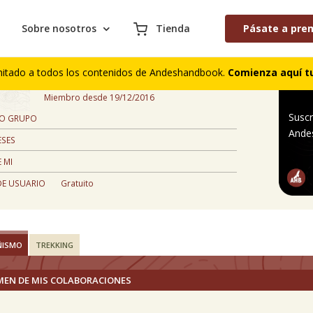
Sobre nosotros
Tienda
Pásate a pre
Alan Muñoz Ferrada
mitado a todos los contenidos de Andeshandbook.
Comienza aquí tu
, Chileno
Miembro desde 19/12/2016
Suscr
 O GRUPO
Ande
ESES
 MI
DE USUARIO
Gratuito
ÑISMO
TREKKING
MEN DE MIS COLABORACIONES