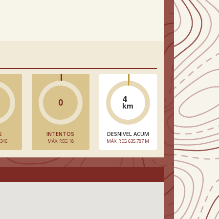
4
0
km
S
INTENTOS
DESNIVEL ACUM
 346
MÁX. REG 18
MÁX. REG 635.787 M