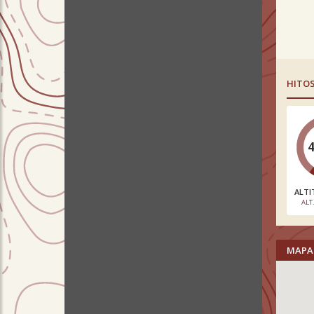
HITO
ALTI
ALT
MAPA 