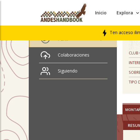
Inicio
Explora
PERFIL
Alan Muñoz Ferrada
Ten acceso ili
Perfil
CLUB
Colaboraciones
INTER
Siguiendo
SOBRE
TIPO 
MONTA
RESU