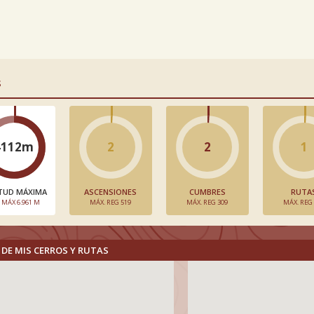
S
4112m
2
2
1
TUD MÁXIMA
ASCENSIONES
CUMBRES
RUTA
. MÁX 6.961 M
MÁX. REG 519
MÁX. REG 309
MÁX. REG
DE MIS CERROS Y RUTAS