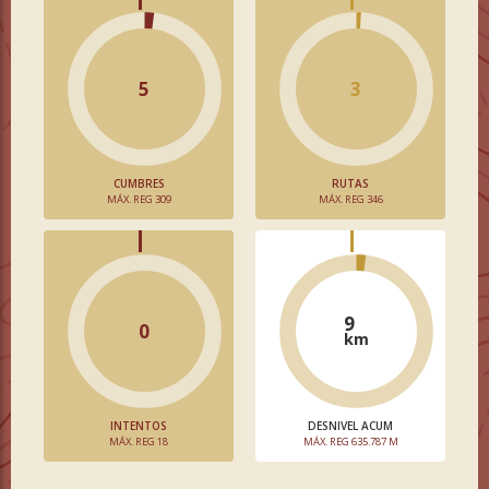
5
3
CUMBRES
RUTAS
MÁX. REG 309
MÁX. REG 346
9
0
km
INTENTOS
DESNIVEL ACUM
MÁX. REG 18
MÁX. REG 635.787 M