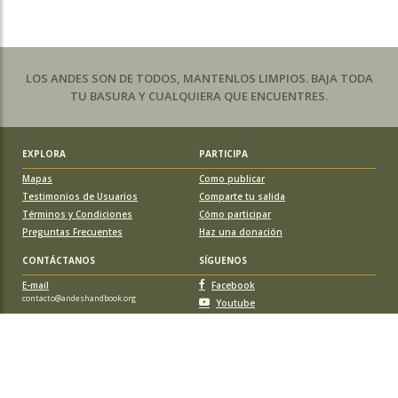
LOS ANDES SON DE TODOS, MANTENLOS LIMPIOS. BAJA TODA
TU BASURA Y CUALQUIERA QUE ENCUENTRES.
EXPLORA
PARTICIPA
Mapas
Como publicar
Testimonios de Usuarios
Comparte tu salida
Términos y Condiciones
Cómo participar
Preguntas Frecuentes
Haz una donación
CONTÁCTANOS
SÍGUENOS
E-mail
Facebook
contacto@andeshandbook.org
Youtube
Instagram
APOYA A ANDESHANDBOOK
Suscríbete
y accede a todos los contenidos sin limitaciones. O colabora
con una nueva ruta o montaña y obtén una suscripción gratis y de por vida.