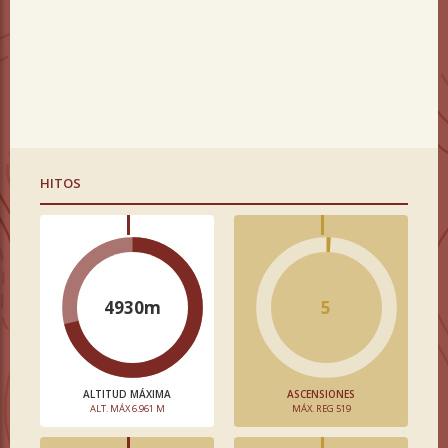
HITOS
4930m
5
ALTITUD MÁXIMA
ASCENSIONES
ALT. MÁX 6.961 M
MÁX. REG 519