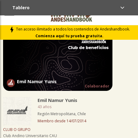
Tablero
PERFIL
Ten acceso ilimitado a todos los contenidos de Andeshandbook.
Comienza aquí tu prueba gratuita.
Emil Namur Yunis
Colaborador
Emil Namur Yunis
43 años
Región Metropolitana, Chile
Miembro desde 14/07/2014
CLUB O GRUPO
Club Andino Universitario CAU