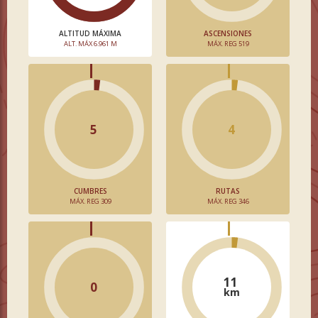
ALTITUD MÁXIMA
ASCENSIONES
ALT. MÁX 6.961 M
MÁX. REG 519
5
4
CUMBRES
RUTAS
MÁX. REG 309
MÁX. REG 346
11
0
km