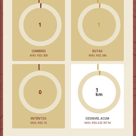
1
1
CUMBRES
RUTAS
MÁX. REG 309
MÁX. REG 346
1
0
km
INTENTOS
DESNIVEL ACUM
MÁX. REG 18
MÁX. REG 635.787 M