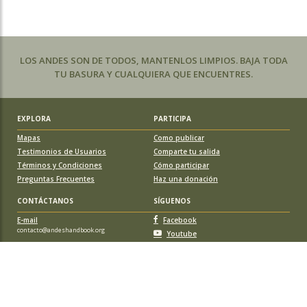
LOS ANDES SON DE TODOS, MANTENLOS LIMPIOS. BAJA TODA
TU BASURA Y CUALQUIERA QUE ENCUENTRES.
EXPLORA
PARTICIPA
Mapas
Como publicar
Testimonios de Usuarios
Comparte tu salida
Términos y Condiciones
Cómo participar
Preguntas Frecuentes
Haz una donación
CONTÁCTANOS
SÍGUENOS
E-mail
Facebook
contacto@andeshandbook.org
Youtube
Instagram
APOYA A ANDESHANDBOOK
Suscríbete
y accede a todos los contenidos sin limitaciones. O colabora
con una nueva ruta o montaña y obtén una suscripción gratis y de por vida.