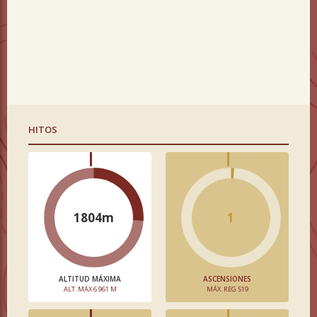
HITOS
1804m
1
ALTITUD MÁXIMA
ASCENSIONES
ALT. MÁX 6.961 M
MÁX. REG 519