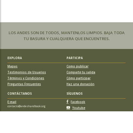
LOS ANDES SON DE TODOS, MANTENLOS LIMPIOS. BAJA TODA
TU BASURA Y CUALQUIERA QUE ENCUENTRES.
EXPLORA
PARTICIPA
Mapas
Como publicar
Testimonios de Usuarios
Comparte tu salida
Términos y Condiciones
Cómo participar
Preguntas Frecuentes
Haz una donación
CONTÁCTANOS
SÍGUENOS
E-mail
Facebook
contacto@andeshandbook.org
Youtube
Instagram
APOYA A ANDESHANDBOOK
Suscríbete
y accede a todos los contenidos sin limitaciones. O colabora
con una nueva ruta o montaña y obtén una suscripción gratis y de por vida.