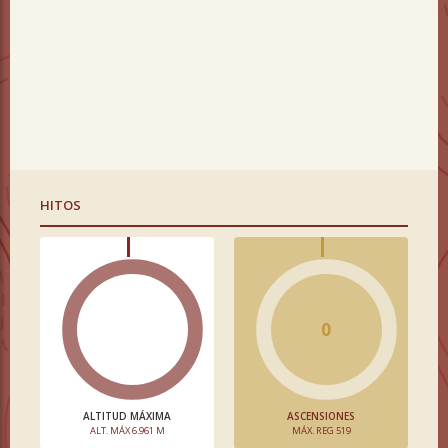
HITOS
0
ALTITUD MÁXIMA
ASCENSIONES
ALT. MÁX 6.961 M
MÁX. REG 519