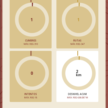
1
1
CUMBRES
RUTAS
MÁX. REG 310
MÁX. REG 347
2
0
km
INTENTOS
DESNIVEL ACUM
MÁX. REG 18
MÁX. REG 636.087 M