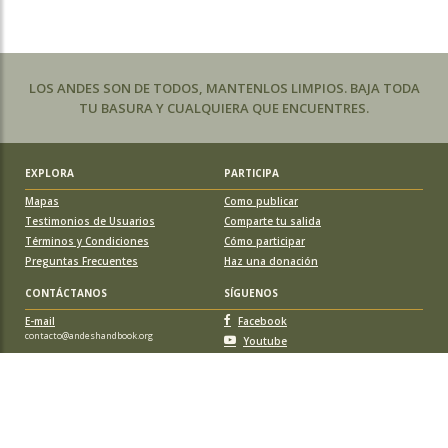
LOS ANDES SON DE TODOS, MANTENLOS LIMPIOS. BAJA TODA
TU BASURA Y CUALQUIERA QUE ENCUENTRES.
EXPLORA
PARTICIPA
Mapas
Como publicar
Testimonios de Usuarios
Comparte tu salida
Términos y Condiciones
Cómo participar
Preguntas Frecuentes
Haz una donación
CONTÁCTANOS
SÍGUENOS
E-mail
Facebook
contacto@andeshandbook.org
Youtube
Instagram
APOYA A ANDESHANDBOOK
Suscríbete
y accede a todos los contenidos sin limitaciones. O colabora
con una nueva ruta o montaña y obtén una suscripción gratis y de por vida.