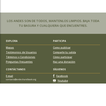
LOS ANDES SON DE TODOS, MANTENLOS LIMPIOS. BAJA TODA
TU BASURA Y CUALQUIERA QUE ENCUENTRES.
EXPLORA
PARTICIPA
Mapas
Como publicar
Testimonios de Usuarios
Comparte tu salida
Términos y Condiciones
Cómo participar
Preguntas Frecuentes
Haz una donación
CONTÁCTANOS
SÍGUENOS
E-mail
Facebook
contacto@andeshandbook.org
Youtube
Instagram
APOYA A ANDESHANDBOOK
Suscríbete
y accede a todos los contenidos sin limitaciones. O colabora
con una nueva ruta o montaña y obtén una suscripción gratis y de por vida.