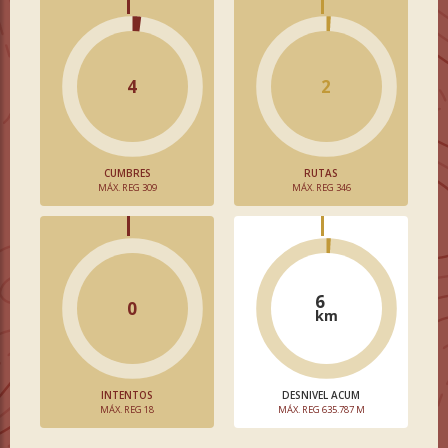
4
2
CUMBRES
RUTAS
MÁX. REG 309
MÁX. REG 346
6
0
km
INTENTOS
DESNIVEL ACUM
MÁX. REG 18
MÁX. REG 635.787 M