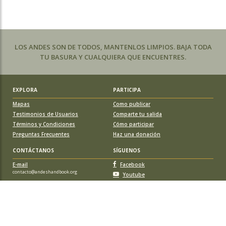
LOS ANDES SON DE TODOS, MANTENLOS LIMPIOS. BAJA TODA
TU BASURA Y CUALQUIERA QUE ENCUENTRES.
EXPLORA
PARTICIPA
Mapas
Como publicar
Testimonios de Usuarios
Comparte tu salida
Términos y Condiciones
Cómo participar
Preguntas Frecuentes
Haz una donación
CONTÁCTANOS
SÍGUENOS
E-mail
Facebook
contacto@andeshandbook.org
Youtube
Instagram
APOYA A ANDESHANDBOOK
Suscríbete
y accede a todos los contenidos sin limitaciones. O colabora
con una nueva ruta o montaña y obtén una suscripción gratis y de por vida.