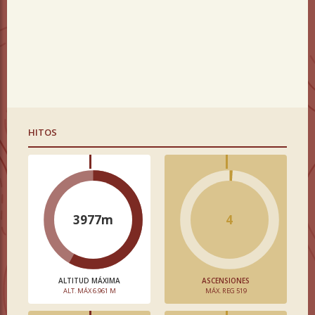
HITOS
3977m
4
ALTITUD MÁXIMA
ASCENSIONES
ALT. MÁX 6.961 M
MÁX. REG 519