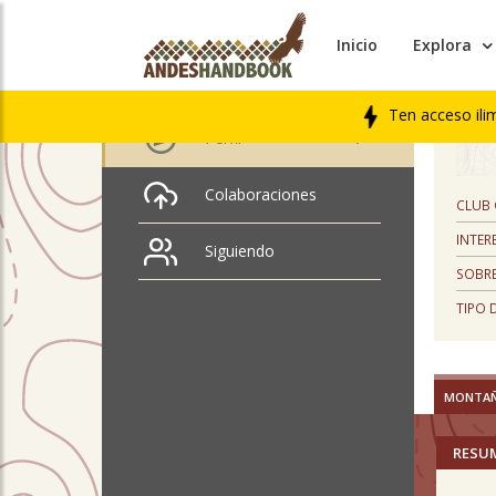
Inicio
Explora
PERFIL
Constantino Mack
Ten acceso ili
Perfil
Colaboraciones
CLUB
INTER
Siguiendo
SOBRE
TIPO 
MONTA
RESU