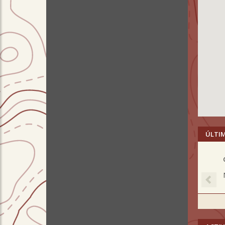
ÚLTI
Pre