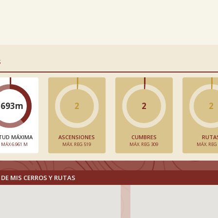
S
2693m
2
2
2
TUD MÁXIMA
ASCENSIONES
CUMBRES
RUTA
. MÁX 6.961 M
MÁX. REG 519
MÁX. REG 309
MÁX. REG
DE MIS CERROS Y RUTAS