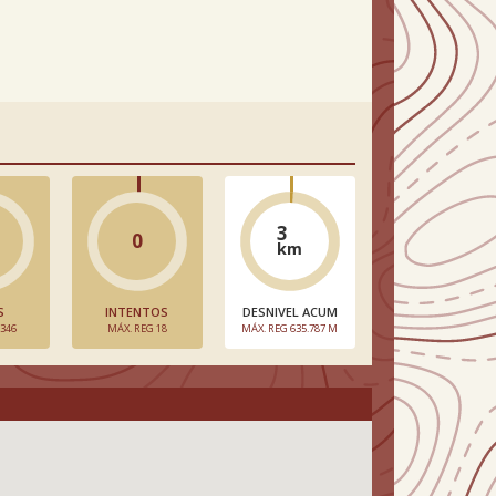
3
0
km
S
INTENTOS
DESNIVEL ACUM
 346
MÁX. REG 18
MÁX. REG 635.787 M