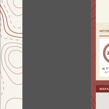
HITO
ALTI
ALT
MAPA 