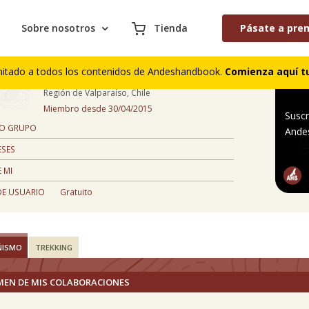
Sobre nosotros
Tienda
Pásate a pre
Constantino Mack
mitado a todos los contenidos de Andeshandbook.
Comienza aquí tu
57 años
Región de Valparaíso, Chile
Miembro desde 30/04/2015
Suscr
 O GRUPO
Ande
ESES
 MI
DE USUARIO
Gratuito
ÑISMO
TREKKING
MEN DE MIS COLABORACIONES