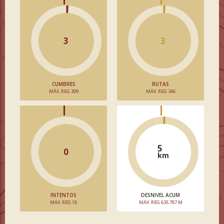
3
3
CUMBRES
RUTAS
MÁX. REG 309
MÁX. REG 346
5
0
km
INTENTOS
DESNIVEL ACUM
MÁX. REG 18
MÁX. REG 635.787 M