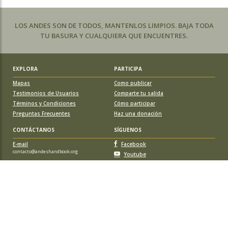
LOS ANDES SON DE TODOS, MANTENLOS LIMPIOS. BAJA TODA
TU BASURA Y CUALQUIERA QUE ENCUENTRES.
EXPLORA
PARTICIPA
Mapas
Como publicar
Testimonios de Usuarios
Comparte tu salida
Términos y Condiciones
Cómo participar
Preguntas Frecuentes
Haz una donación
CONTÁCTANOS
SÍGUENOS
E-mail
Facebook
contacto@andeshandbook.org
Youtube
Instagram
APOYA A ANDESHANDBOOK
Suscríbete
y accede a todos los contenidos sin limitaciones. O colabora
con una nueva ruta o montaña y obtén una suscripción gratis y de por vida.
© 2026 Sociedad Geográfica de Documentación Andina, todos los