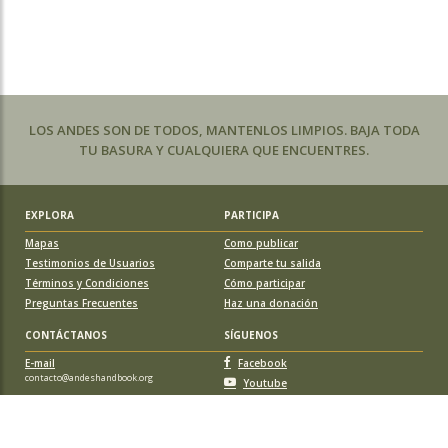
LOS ANDES SON DE TODOS, MANTENLOS LIMPIOS. BAJA TODA
TU BASURA Y CUALQUIERA QUE ENCUENTRES.
EXPLORA
PARTICIPA
Mapas
Como publicar
Testimonios de Usuarios
Comparte tu salida
Términos y Condiciones
Cómo participar
Preguntas Frecuentes
Haz una donación
CONTÁCTANOS
SÍGUENOS
E-mail
Facebook
contacto@andeshandbook.org
Youtube
Instagram
APOYA A ANDESHANDBOOK