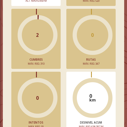
ALT. MÁX 6.959 M
MÁX. REG 520
2
0
CUMBRES
RUTAS
MÁX. REG 310
MÁX. REG 347
0
0
km
INTENTOS
DESNIVEL ACUM
MÁX. REG 18
MÁX. REG 636.087 M