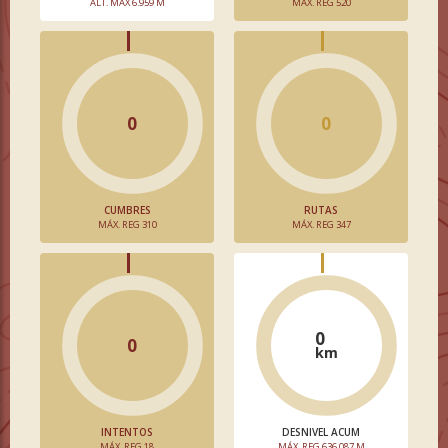
ALT. MÁX 6.959 M
MÁX. REG 520
0
0
CUMBRES
RUTAS
MÁX. REG 310
MÁX. REG 347
0
0
km
INTENTOS
DESNIVEL ACUM
MÁX. REG 18
MÁX. REG 636.087 M