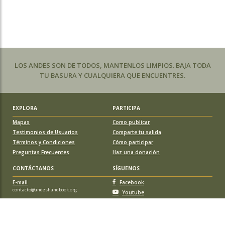
LOS ANDES SON DE TODOS, MANTENLOS LIMPIOS. BAJA TODA
TU BASURA Y CUALQUIERA QUE ENCUENTRES.
EXPLORA
PARTICIPA
Mapas
Como publicar
Testimonios de Usuarios
Comparte tu salida
Términos y Condiciones
Cómo participar
Preguntas Frecuentes
Haz una donación
CONTÁCTANOS
SÍGUENOS
E-mail
Facebook
contacto@andeshandbook.org
Youtube
Instagram
APOYA A ANDESHANDBOOK