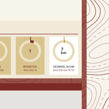
7
1
km
S
INTENTOS
DESNIVEL ACUM
 346
MÁX. REG 18
MÁX. REG 635.787 M