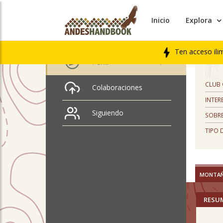
Inicio
Explora
PERFIL
Sebastián Becerra
Ten acceso ili
Perfil
CLUB
Colaboraciones
INTER
Siguiendo
SOBRE
TIPO 
MONTA
RESU