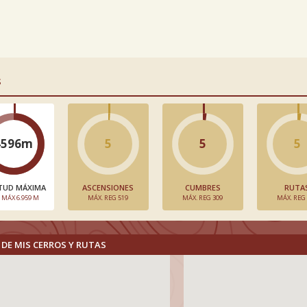
S
4596m
5
5
5
TUD MÁXIMA
ASCENSIONES
CUMBRES
RUTA
. MÁX 6.959 M
MÁX. REG 519
MÁX. REG 309
MÁX. REG
DE MIS CERROS Y RUTAS