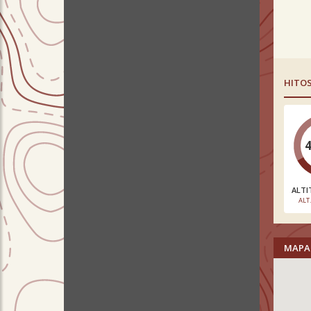
HITO
ALTI
ALT
MAPA 