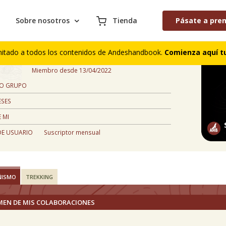
Sobre nosotros
Tienda
Pásate a pre
Sebastián Becerra
mitado a todos los contenidos de Andeshandbook.
Comienza aquí tu
,
Miembro desde 13/04/2022
 O GRUPO
ESES
 MI
DE USUARIO
Suscriptor mensual
ÑISMO
TREKKING
MEN DE MIS COLABORACIONES