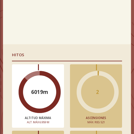
HITOS
6019m
2
ALTITUD MÁXIMA
ASCENSIONES
ALT. MÁX 6.959 M
MÁX. REG 521