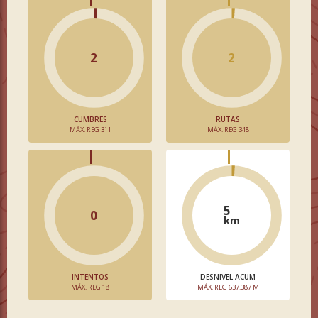
2
2
CUMBRES
RUTAS
MÁX. REG 311
MÁX. REG 348
5
0
km
INTENTOS
DESNIVEL ACUM
MÁX. REG 18
MÁX. REG 637.387 M