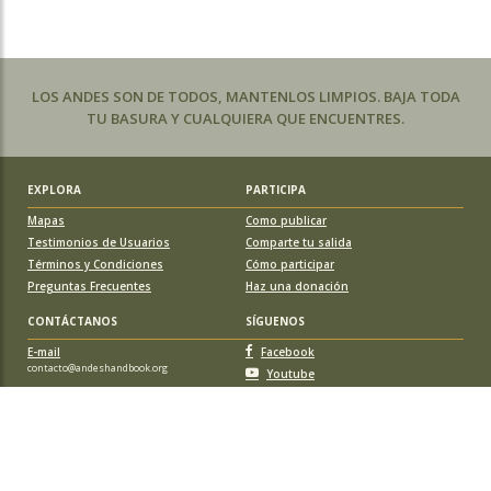
LOS ANDES SON DE TODOS, MANTENLOS LIMPIOS. BAJA TODA
TU BASURA Y CUALQUIERA QUE ENCUENTRES.
EXPLORA
PARTICIPA
Mapas
Como publicar
Testimonios de Usuarios
Comparte tu salida
Términos y Condiciones
Cómo participar
Preguntas Frecuentes
Haz una donación
CONTÁCTANOS
SÍGUENOS
E-mail
Facebook
contacto@andeshandbook.org
Youtube
Instagram
APOYA A ANDESHANDBOOK
Suscríbete
y accede a todos los contenidos sin limitaciones. O colabora
con una nueva ruta o montaña y obtén una suscripción gratis y de por vida.