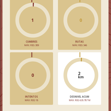
1
0
CUMBRES
RUTAS
MÁX. REG 309
MÁX. REG 346
2
0
km
INTENTOS
DESNIVEL ACUM
MÁX. REG 18
MÁX. REG 635.787 M