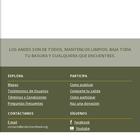
LOS ANDES SON DE TODOS, MANTENLOS LIMPIOS. BAJA TODA
TU BASURA Y CUALQUIERA QUE ENCUENTRES.
EXPLORA
PARTICIPA
Mapas
Como publicar
Testimonios de Usuarios
Comparte tu salida
Términos y Condiciones
Cómo participar
Preguntas Frecuentes
Haz una donación
CONTÁCTANOS
SÍGUENOS
E-mail
Facebook
contacto@andeshandbook.org
Youtube
Instagram