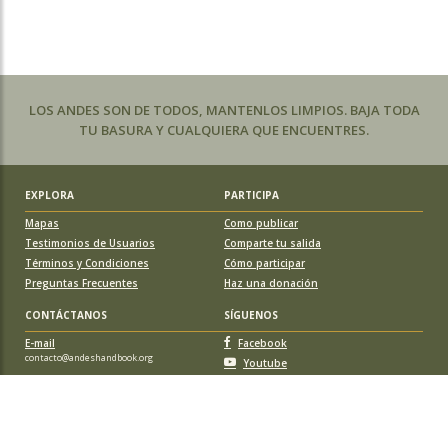
LOS ANDES SON DE TODOS, MANTENLOS LIMPIOS. BAJA TODA
TU BASURA Y CUALQUIERA QUE ENCUENTRES.
EXPLORA
PARTICIPA
Mapas
Como publicar
Testimonios de Usuarios
Comparte tu salida
Términos y Condiciones
Cómo participar
Preguntas Frecuentes
Haz una donación
CONTÁCTANOS
SÍGUENOS
E-mail
Facebook
contacto@andeshandbook.org
Youtube
Instagram
APOYA A ANDESHANDBOOK
Suscríbete
y accede a todos los contenidos sin limitaciones. O colabora
con una nueva ruta o montaña y obtén una suscripción gratis y de por vida.