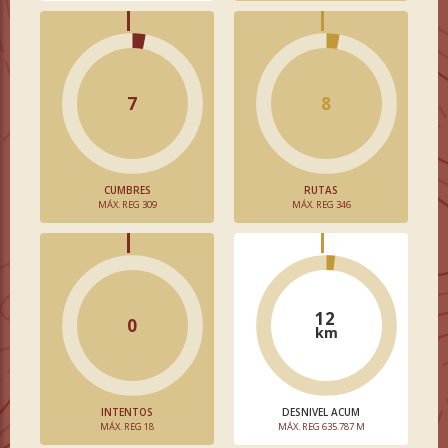
7
8
CUMBRES
RUTAS
MÁX. REG 309
MÁX. REG 346
12
0
km
INTENTOS
DESNIVEL ACUM
MÁX. REG 18
MÁX. REG 635.787 M