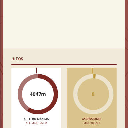
HITOS
4047m
8
ALTITUD MÁXIMA
ASCENSIONES
ALT. MÁX 6.961 M
MÁX. REG 519