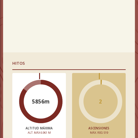
HITOS
5856m
2
ALTITUD MÁXIMA
ASCENSIONES
ALT. MÁX 6.961 M
MÁX. REG 519