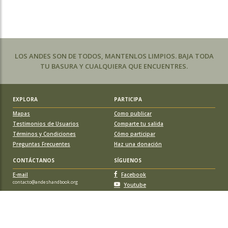
LOS ANDES SON DE TODOS, MANTENLOS LIMPIOS. BAJA TODA
TU BASURA Y CUALQUIERA QUE ENCUENTRES.
EXPLORA
PARTICIPA
Mapas
Como publicar
Testimonios de Usuarios
Comparte tu salida
Términos y Condiciones
Cómo participar
Preguntas Frecuentes
Haz una donación
CONTÁCTANOS
SÍGUENOS
E-mail
Facebook
contacto@andeshandbook.org
Youtube
Instagram
APOYA A ANDESHANDBOOK
Suscríbete
y accede a todos los contenidos sin limitaciones. O colabora
con una nueva ruta o montaña y obtén una suscripción gratis y de por vida.