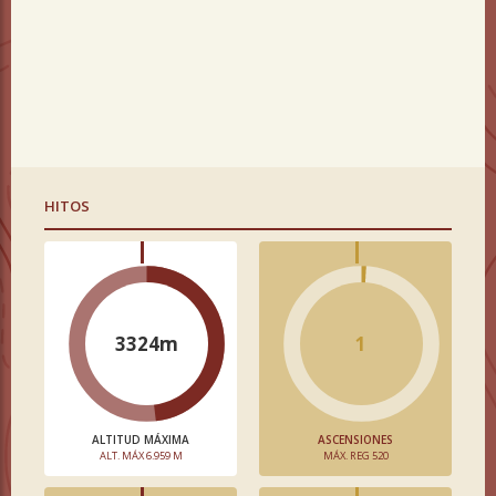
HITOS
3324m
1
ALTITUD MÁXIMA
ASCENSIONES
ALT. MÁX 6.959 M
MÁX. REG 520