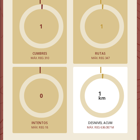
1
1
CUMBRES
RUTAS
MÁX. REG 310
MÁX. REG 347
1
0
km
INTENTOS
DESNIVEL ACUM
MÁX. REG 18
MÁX. REG 636.087 M