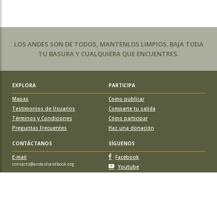
LOS ANDES SON DE TODOS, MANTENLOS LIMPIOS. BAJA TODA
TU BASURA Y CUALQUIERA QUE ENCUENTRES.
EXPLORA
PARTICIPA
Mapas
Como publicar
Testimonios de Usuarios
Comparte tu salida
Términos y Condiciones
Cómo participar
Preguntas Frecuentes
Haz una donación
CONTÁCTANOS
SÍGUENOS
E-mail
Facebook
contacto@andeshandbook.org
Youtube
Instagram
APOYA A ANDESHANDBOOK
Suscríbete
y accede a todos los contenidos sin limitaciones. O colabora
con una nueva ruta o montaña y obtén una suscripción gratis y de por vida.