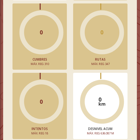
0
0
CUMBRES
RUTAS
MÁX. REG 310
MÁX. REG 347
0
0
km
INTENTOS
DESNIVEL ACUM
MÁX. REG 18
MÁX. REG 636.087 M