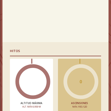
HITOS
0
ALTITUD MÁXIMA
ASCENSIONES
ALT. MÁX 6.959 M
MÁX. REG 520