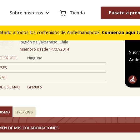
Sobre nosotros
Tienda
Pásate a pre
victor antonio hevia nuñez
mitado a todos los contenidos de Andeshandbook.
Comienza aquí tu
46 años
Región de Valparaíso, Chile
Miembro desde 14/07/2014
Suscr
 O GRUPO
Ninguno
Ande
ESES
 MI
DE USUARIO
Gratuito
ÑISMO
TREKKING
MEN DE MIS COLABORACIONES