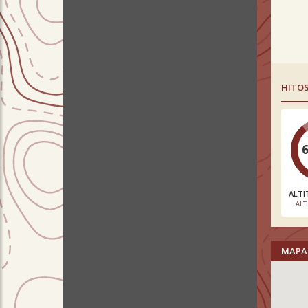
HITO
ALTI
ALT
MAPA 