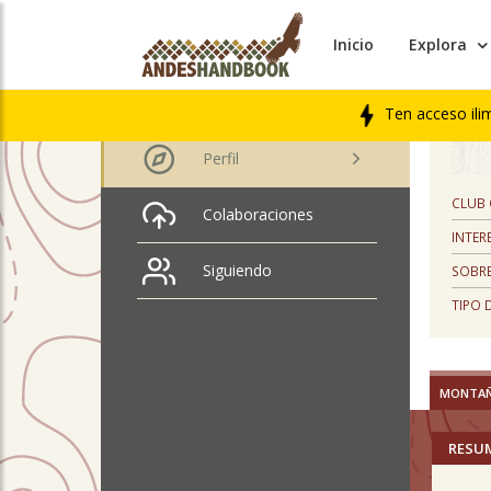
Inicio
Explora
PERFIL
victor antonio hevia
nuñez
Ten acceso ili
Perfil
CLUB
Colaboraciones
INTER
Siguiendo
SOBRE
TIPO 
MONTA
RESU