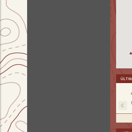
ÚLTI
Pre