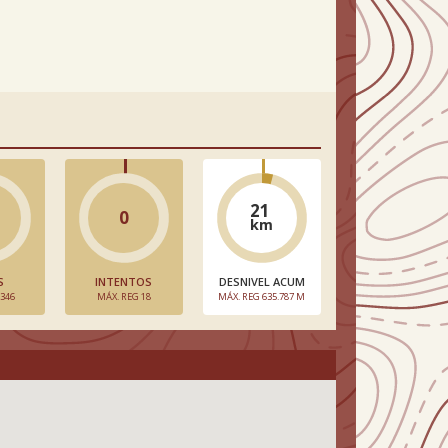
21
0
km
S
INTENTOS
DESNIVEL ACUM
 346
MÁX. REG 18
MÁX. REG 635.787 M