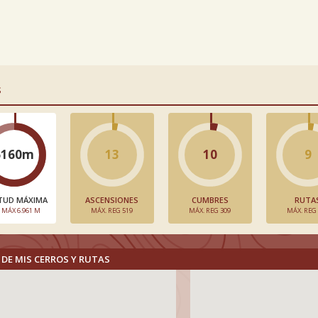
S
6160m
13
10
9
TUD MÁXIMA
ASCENSIONES
CUMBRES
RUTA
. MÁX 6.961 M
MÁX. REG 519
MÁX. REG 309
MÁX. REG
DE MIS CERROS Y RUTAS