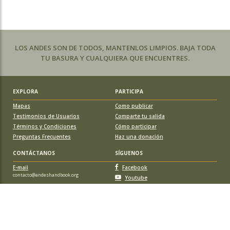
LOS ANDES SON DE TODOS, MANTENLOS LIMPIOS. BAJA TODA
TU BASURA Y CUALQUIERA QUE ENCUENTRES.
EXPLORA
PARTICIPA
Mapas
Como publicar
Testimonios de Usuarios
Comparte tu salida
Términos y Condiciones
Cómo participar
Preguntas Frecuentes
Haz una donación
CONTÁCTANOS
SÍGUENOS
E-mail
Facebook
contacto@andeshandbook.org
Youtube
Instagram
APOYA A ANDESHANDBOOK
Suscríbete
y accede a todos los contenidos sin limitaciones. O colabora
con una nueva ruta o montaña y obtén una suscripción gratis y de por vida.