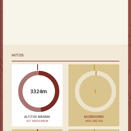
HITOS
3324m
1
ALTITUD MÁXIMA
ASCENSIONES
ALT. MÁX 6.959 M
MÁX. REG 519