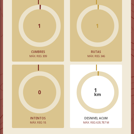
1
1
CUMBRES
RUTAS
MÁX. REG 309
MÁX. REG 346
1
0
km
INTENTOS
DESNIVEL ACUM
MÁX. REG 18
MÁX. REG 635.787 M