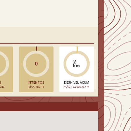
2
0
km
S
INTENTOS
DESNIVEL ACUM
 346
MÁX. REG 18
MÁX. REG 635.787 M