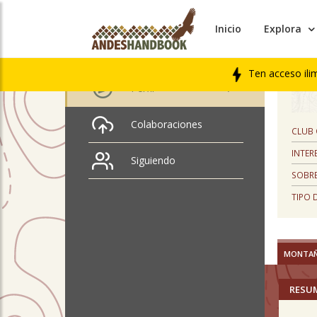
Inicio
Explora
PERFIL
alejandro donoso
Ten acceso ili
Perfil
Colaboraciones
CLUB
INTER
Siguiendo
SOBRE
TIPO 
MONTA
RESU