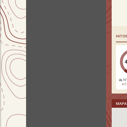
HITO
ALTI
ALT
MAPA 