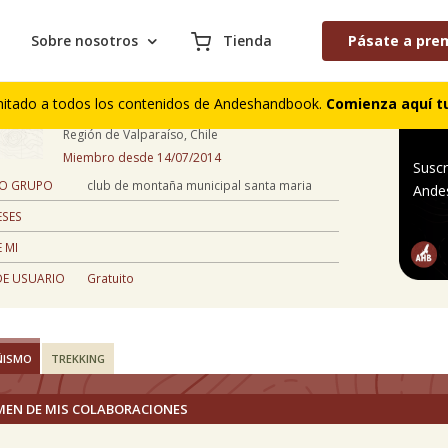
Sobre nosotros
Tienda
Pásate a pre
alejandro donoso
mitado a todos los contenidos de Andeshandbook.
Comienza aquí tu
42 años
Región de Valparaíso, Chile
Miembro desde 14/07/2014
Suscr
 O GRUPO
club de montaña municipal santa maria
Ande
ESES
 MI
DE USUARIO
Gratuito
ÑISMO
TREKKING
MEN DE MIS COLABORACIONES