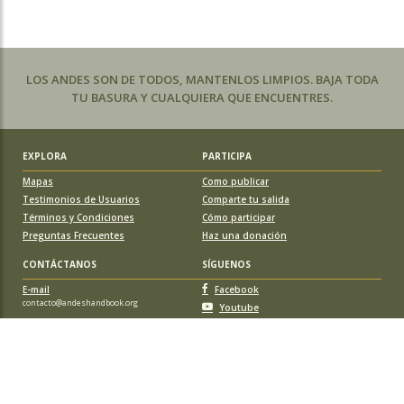
LOS ANDES SON DE TODOS, MANTENLOS LIMPIOS. BAJA TODA
TU BASURA Y CUALQUIERA QUE ENCUENTRES.
EXPLORA
PARTICIPA
Mapas
Como publicar
Testimonios de Usuarios
Comparte tu salida
Términos y Condiciones
Cómo participar
Preguntas Frecuentes
Haz una donación
CONTÁCTANOS
SÍGUENOS
E-mail
Facebook
contacto@andeshandbook.org
Youtube
Instagram
APOYA A ANDESHANDBOOK
Suscríbete
y accede a todos los contenidos sin limitaciones. O colabora
con una nueva ruta o montaña y obtén una suscripción gratis y de por vida.