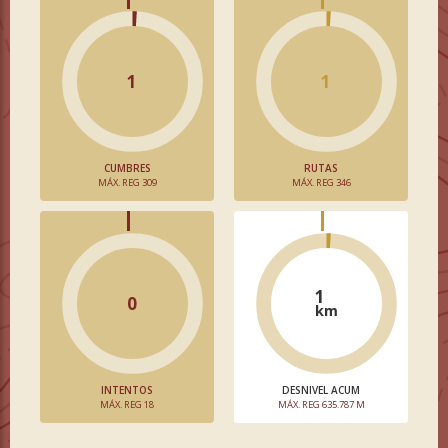
1
1
CUMBRES
RUTAS
MÁX. REG 309
MÁX. REG 346
1
0
km
INTENTOS
DESNIVEL ACUM
MÁX. REG 18
MÁX. REG 635.787 M