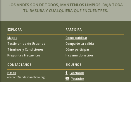
LOS ANDES SON DE TODOS, MANTENLOS LIMPIOS. BAJA TODA
TU BASURA Y CUALQUIERA QUE ENCUENTRES.
EXPLORA
PARTICIPA
Mapas
Como publicar
Testimonios de Usuarios
Comparte tu salida
Términos y Condiciones
Cómo participar
Preguntas Frecuentes
Haz una donación
CONTÁCTANOS
SÍGUENOS
E-mail
Facebook
contacto@andeshandbook.org
Youtube
Instagram
APOYA A ANDESHANDBOOK
Suscríbete
y accede a todos los contenidos sin limitaciones. O colabora
con una nueva ruta o montaña y obtén una suscripción gratis y de por vida.
© 2026 Sociedad Geográfica de Documentación Andina, todos los
derechos reservados. Santiago de Chile.