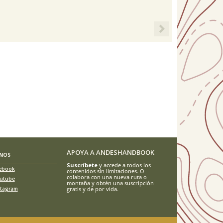
Next
APOYA A ANDESHANDBOOK
ENOS
Suscríbete
y accede a todos los
ebook
contenidos sin limitaciones. O
colabora con una nueva ruta o
utube
montaña y obtén una suscripción
stagram
gratis y de por vida.