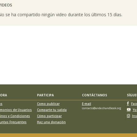
VIDEOS
vious
No se ha compartido ningún video durante los últimos 15 días.
LORA
PARTICIPA
CONTÁCTANOS
SÍGU
as
Como publicar
E-mail
Fac
contacto@andeshandbook.org
imonios de Usuarios
Comparte tu salida
Yo
inos y Condiciones
Cómo participar
In
untas Frecuentes
Haz una donación