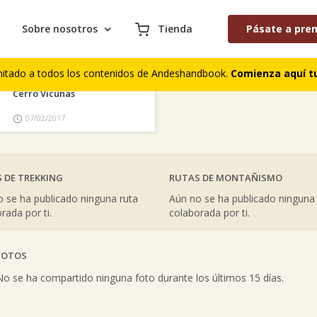
Sobre nosotros
Tienda
Pásate a pre
AS COLABORACIONES PUBLICADAS
S DE CUMBRES
COMENTARIOS DE TREKKING
mitado a todos los contenidos de Andeshandbook.
Comienza aquí tu
Cerro Vicuñas
07/02/2017
 DE TREKKING
RUTAS DE MONTAÑISMO
 se ha publicado ninguna ruta
Aún no se ha publicado ninguna
rada por ti.
colaborada por ti.
FOTOS
vious
No se ha compartido ninguna foto durante los últimos 15 días.