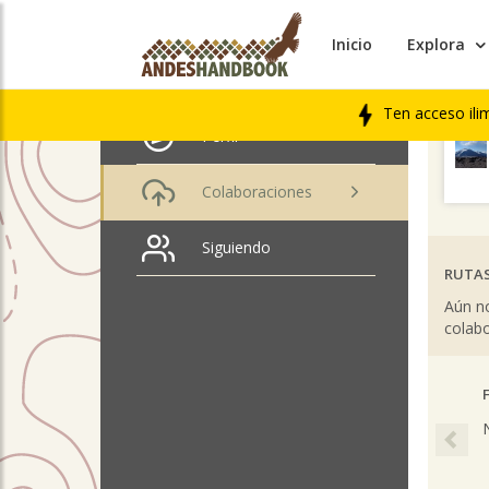
Inicio
Explora
ÚLTIM
Ro Catala
LIBRO
Ten acceso ili
Perfil
Colaboraciones
Siguiendo
RUTAS
Aún no
colabo
Pre