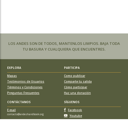
LOS ANDES SON DE TODOS, MANTENLOS LIMPIOS. BAJA TODA
TU BASURA Y CUALQUIERA QUE ENCUENTRES.
EXPLORA
PARTICIPA
Mapas
Como publicar
Testimonios de Usuarios
Comparte tu salida
Términos y Condiciones
Cómo participar
Preguntas Frecuentes
Haz una donación
CONTÁCTANOS
SÍGUENOS
E-mail
Facebook
contacto@andeshandbook.org
Youtube
Instagram