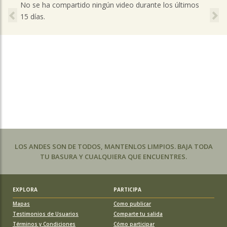
Previous
Ne
No se ha compartido ningún video durante los últimos
15 días.
LOS ANDES SON DE TODOS, MANTENLOS LIMPIOS. BAJA TODA
TU BASURA Y CUALQUIERA QUE ENCUENTRES.
EXPLORA
PARTICIPA
Mapas
Como publicar
Testimonios de Usuarios
Comparte tu salida
Términos y Condiciones
Cómo participar