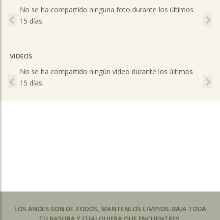
Previous
Ne
No se ha compartido ninguna foto durante los últimos
15 días.
VIDEOS
Previous
Ne
No se ha compartido ningún video durante los últimos
15 días.
LOS ANDES SON DE TODOS, MANTENLOS LIMPIOS. BAJA TODA
TU BASURA Y CUALQUIERA QUE ENCUENTRES.